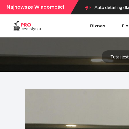
Najnowsze Wiadomości
Auto detailing dl
Biznes
Fi
Jak przygotować f
Ekspansja terytor
Tutaj jest