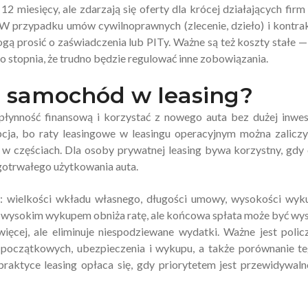
 12 miesięcy, ale zdarzają się oferty dla krócej działających firm
W przypadku umów cywilnoprawnych (zlecenie, dzieło) i kontr
ą prosić o zaświadczenia lub PITy. Ważne są też koszty stałe —
o stopnia, że trudno będzie regulować inne zobowiązania.
ąć samochód w leasing?
 płynność finansową i korzystać z nowego auta bez dużej inwes
cja, bo raty leasingowe w leasingu operacyjnym można zalicz
 w częściach. Dla osoby prywatnej leasing bywa korzystny, gdy
ugotrwałego użytkowania auta.
w: wielkości wkładu własnego, długości umowy, wysokości wyk
 wysokim wykupem obniża ratę, ale końcowa spłata może być wy
cej, ale eliminuje niespodziewane wydatki. Ważne jest polic
 początkowych, ubezpieczenia i wykupu, a także porównanie t
aktyce leasing opłaca się, gdy priorytetem jest przewidywaln