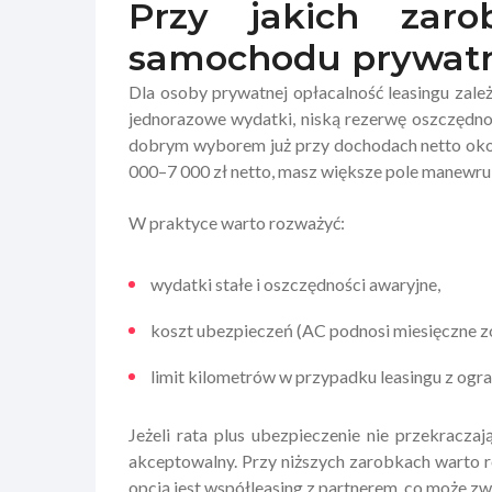
Przy jakich zaro
samochodu prywatn
Dla osoby prywatnej opłacalność leasingu zależ
jednorazowe wydatki, niską rezerwę oszczędno
dobrym wyborem już przy dochodach netto około
000–7 000 zł netto, masz większe pole manewru 
W praktyce warto rozważyć:
wydatki stałe i oszczędności awaryjne,
koszt ubezpieczeń (AC podnosi miesięczne z
limit kilometrów w przypadku leasingu z ogr
Jeżeli rata plus ubezpieczenie nie przekracz
akceptowalny. Przy niższych zarobkach warto r
opcją jest współleasing z partnerem, co może zw