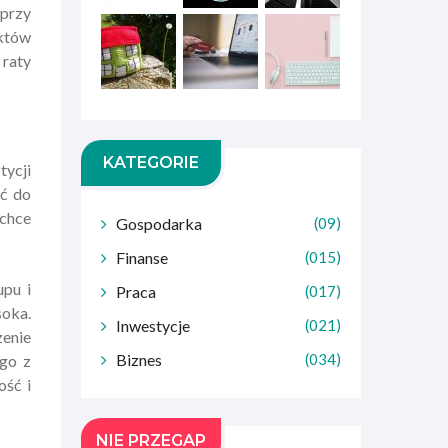
 przy
aktów
 raty
KATEGORIE
tycji
yć do
 chce
Gospodarka
(09)
Finanse
(015)
upu i
Praca
(017)
soka.
Inwestycje
(021)
zenie
Biznes
(034)
ego z
ość i
NIE PRZEGAP