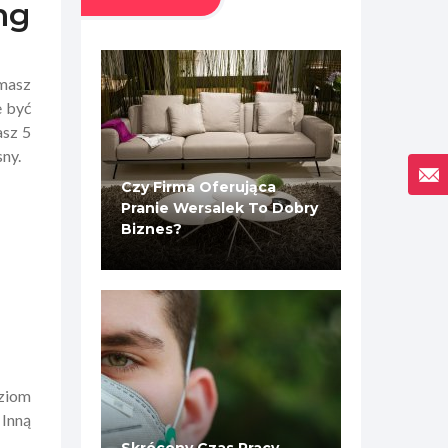
ng
 masz
e być
asz 5
ny.
Czy Firma Oferująca
Pranie Wersalek To Dobry
Biznes?
oziom
 Inną