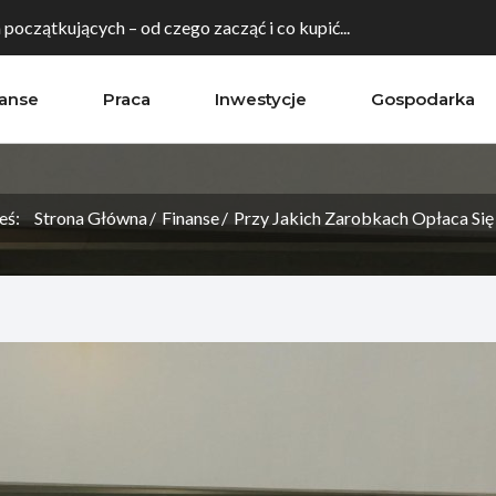
a początkujących – od czego zacząć i co kupić...
nanse
Praca
Inwestycje
Gospodarka
irmę do ekspansji na rynki zagraniczne? Rola...
ialna firmy - jak wybrać region o najwyższym...
eś:
Strona Główna
Finanse
Przy Jakich Zarobkach Opłaca Się