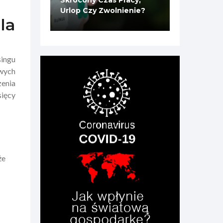
Skrócony Czas Pracy,
Urlop Czy Zwolnienie?
la
singu
wych
zenia
sięcy
że