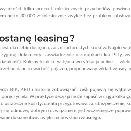
 wysokości kilku procent miesięcznych przychodów powinna
em netto 30 000 zł miesięcznie zwykle bez problemu obsłuży
ostanę leasing?
a jest dla ciebie dostępna, zacznij od prostych kroków. Najpierw o
Przygotuj dokumenty: zaświadczenie o zarobkach lub PITy, wy
iałalność). Kolejny krok to wstępna weryfikacja online — wiele
Potrzebne dane to wartość pojazdu, proponowany wkład własny, 
dzi BIK, KRD i historię zobowiązań. Jeśli pojawią się wątpliw
poręczyciela. W praktyce decyzja może zapaść w ciągu kilku g
ać o ostateczne koszty: opłata przygotowawcza, ubezpieczenie, k
ją się odmowy, dobrym rozwiązaniem jest wcześniejsze popraw
kowanie dokumentów, zwiększenie wkładu własnego.