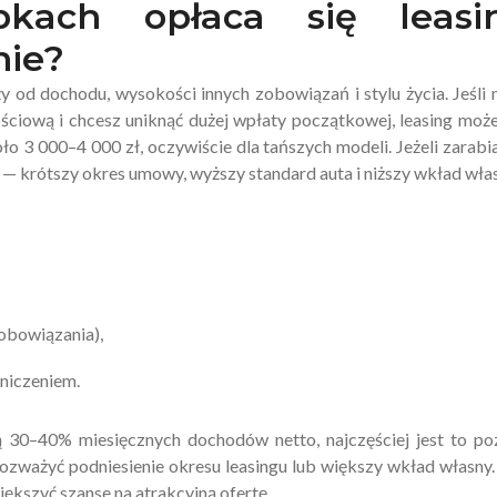
bkach opłaca się leasi
ie?
y od dochodu, wysokości innych zobowiązań i stylu życia. Jeśli
ściową i chcesz uniknąć dużej wpłaty początkowej, leasing moż
 3 000–4 000 zł, oczywiście dla tańszych modeli. Jeżeli zarabi
— krótszy okres umowy, wyższy standard auta i niższy wkład włas
obowiązania),
aniczeniem.
ają 30–40% miesięcznych dochodów netto, najczęściej jest to p
ozważyć podniesienie okresu leasingu lub większy wkład własny.
iększyć szanse na atrakcyjną ofertę.