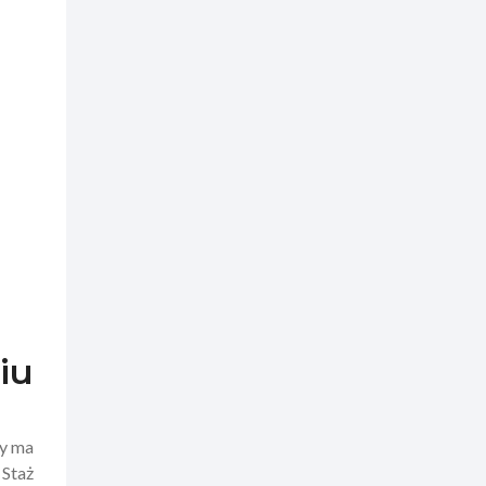
iu
ry ma
 Staż