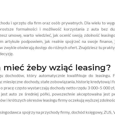
hodu i sprzętu dla firm oraz osób prywatnych. Dla wielu to wy
 prostsze formalności i możliwość korzystania z auta bez d
sz umowę, warto wiedzieć, jak ocenić swoją zdolność leasing
 artykule podpowiem, jak realnie spojrzeć na swoje finanse, 
 zwykle otwierają dostęp do różnych ofert. Znajdziesz tu prakt
decyzję.
a mieć żeby wziąć leasing?
 dochodów, który automatycznie kwalifikuje do leasingu. F
jąc miesięczne dochody, stałe zobowiązania, historię kredytową i 
o pracę często wystarczają dochody netto rzędu 3 000–5 000 zł, 
 jest auto ze średniej półki, powszechnie akceptowalna jest p
ów i krótszych okresów leasingu firmy oczekują wyższej zdolnośc
leasingodawca spojrzy na przychody firmy, dochód księgowy, ZUS, 