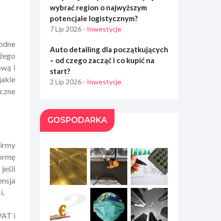
wybrać region o najwyższym
potencjale logistycznym?
7 Lip 2026
- Inwestycje
godne
Auto detailing dla początkujących
użego
– od czego zacząć i co kupić na
ową i
start?
jakie
2 Lip 2026
- Inwestycje
yczne
GOSPODARKA
irmy
formę
jeśli
ensja
i.
VAT i