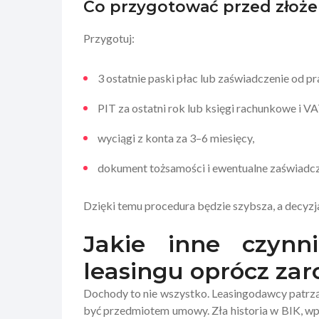
Co przygotować przed złoż
Przygotuj:
3 ostatnie paski płac lub zaświadczenie od p
PIT za ostatni rok lub księgi rachunkowe i VAT
wyciągi z konta za 3–6 miesięcy,
dokument tożsamości i ewentualne zaświadcze
Dzięki temu procedura będzie szybsza, a decyzj
Jakie inne czynn
leasingu oprócz za
Dochody to nie wszystko. Leasingodawcy patrzą t
być przedmiotem umowy. Zła historia w BIK, wp