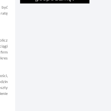
 być
 ratę
blicz
ciągi
 firm
okres
ości,
odzin
oszty
ienie