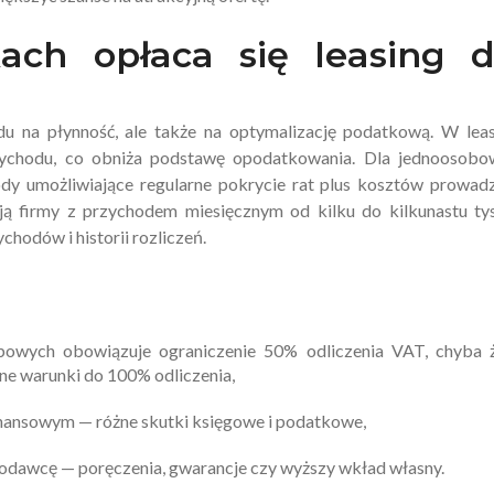
kach opłaca się leasing d
du na płynność, ale także na optymalizację podatkową. W lea
zychodu, co obniża podstawę opodatkowania. Dla jednoosobo
dy umożliwiające regularne pokrycie rat plus kosztów prowad
ują firmy z przychodem miesięcznym od kilku do kilkunastu ty
chodów i historii rozliczeń.
owych obowiązuje ograniczenie 50% odliczenia VAT, chyba 
one warunki do 100% odliczenia,
nansowym — różne skutki księgowe i podatkowe,
odawcę — poręczenia, gwarancje czy wyższy wkład własny.