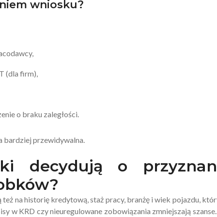
eniem wniosku?
racodawcy,
 (dla firm),
nie o braku zaległości.
a bardziej przewidywalna.
iki decydują o przyznan
robków?
eż na historię kredytową, staż pracy, branżę i wiek pojazdu, któ
isy w KRD czy nieuregulowane zobowiązania zmniejszają szanse.