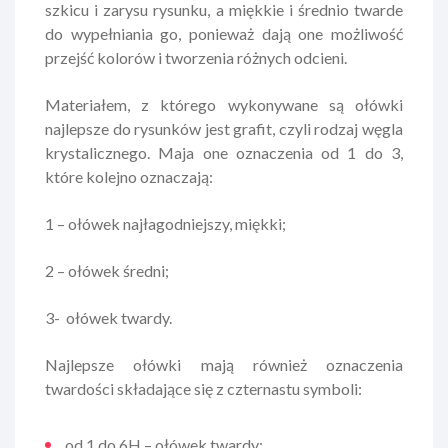
szkicu i zarysu rysunku, a miękkie i średnio twarde
do wypełniania go, ponieważ dają one możliwość
przejść kolorów i tworzenia różnych odcieni.
Materiałem, z którego wykonywane są ołówki
najlepsze do rysunków jest grafit, czyli rodzaj węgla
krystalicznego. Maja one oznaczenia od 1 do 3,
które kolejno oznaczają:
1 – ołówek najłagodniejszy, miękki;
2 – ołówek średni;
3- ołówek twardy.
Najlepsze ołówki mają również oznaczenia
twardości składające się z czternastu symboli:
od 1 do 6H – ołówek twardy;