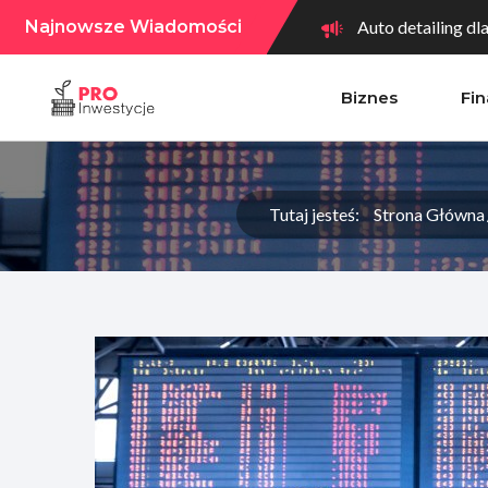
Najnowsze Wiadomości
Auto detailing dl
Biznes
Fi
Jak przygotować f
Ekspansja terytor
Tutaj jesteś:
Strona Główna