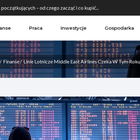
a początkujących – od czego zacząć i co kupić...
nanse
Praca
Inwestycje
Gospodarka
irmę do ekspansji na rynki zagraniczne? Rola...
ialna firmy - jak wybrać region o najwyższym...
Finanse
Linie Lotnicze Middle East Airlines Czeka W Tym Rok