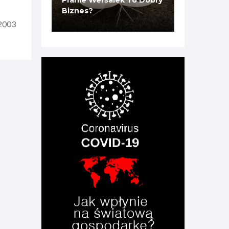
Pranie Wersalek To Dobry
Biznes?
 2003