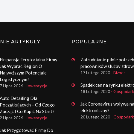
NIE ARTYKUŁY
POPULARNE
Ekspansja Terytorialna Firmy -
Zatrudnianie pilnie potrze
Jak Wybrać Region O
pracowników służby zdrow
Najwyższym Potencjale
17 Lutego 2020
- Biznes
Logistycznym?
Spadek cen na rynku elektr
7 Lipca 2026
- Inwestycje
18 Lutego 2020
- Gospodark
Auto Detailing Dla
Jak Coronavirus wpływa na
Początkujących – Od Czego
elektroniczny?
Zacząć I Co Kupić Na Start?
20 Lutego 2020
- Gospodark
2 Lipca 2026
- Inwestycje
Jak Przygotować Firmę Do