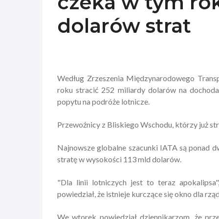
czeka w tym rok
dolarów strat
Według Zrzeszenia Międzynarodowego Transpor
roku stracić 252 miliardy dolarów na dochoda
popytu na podróże lotnicze.
Przewoźnicy z Bliskiego Wschodu, którzy już str
Najnowsze globalne szacunki IATA są ponad d
stratę w wysokości 113 mld dolarów.
"Dla linii lotniczych jest to teraz apokalips
powiedział, że istnieje kurczące się okno dla rzą
We wtorek powiedział dziennikarzom, że przem