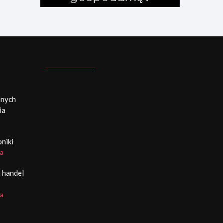
bnych
ia
oniki
a
 handel
a