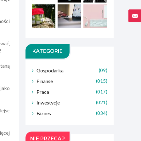
ości
rwać,
.
KATEGORIE
staną
Gospodarka
(09)
Finanse
(015)
 jako
Praca
(017)
Inwestycje
(021)
iejsc
Biznes
(034)
ięcej
NIE PRZEGAP