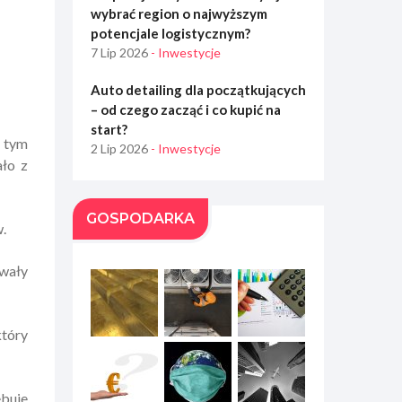
wybrać region o najwyższym
potencjale logistycznym?
7 Lip 2026
- Inwestycje
Auto detailing dla początkujących
– od czego zacząć i co kupić na
start?
w tym
2 Lip 2026
- Inwestycje
ało z
GOSPODARKA
.
ywały
który
ebuje