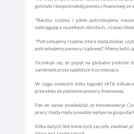
gotówki i bezpośredniej pomocy finansowej ze 
"Bardzo szybko i pilnie potrzebujemy masow
nadciągający na pełnych obrotach... rozpaczliw
"Potrzebujemy rządów, które będą działać szybk
potrzebujemy pomocy rządowej". Mamy ludzi, spr
Oczekuje się, że popyt na globalne podróże l
zamknięte przez najbliższe trzy miesiące.
W ciągu ostatnich kilku tygodni IATA kilkakro
priorytetu do pakietów pomocy finansowej.
Pan de Juniac powiedział, że konsekwencje Covi
pracy i będą miały poważny wpływ na gospodar
Kilka dużych linii lotniczych zaczęło zwalniać 
lotów jest zawieszanych.