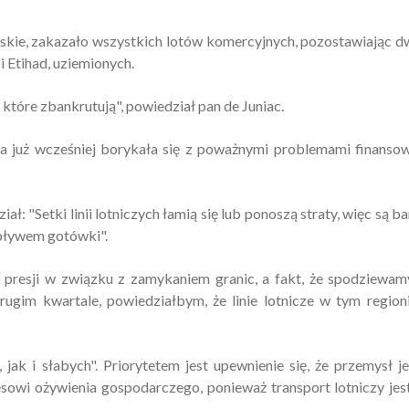
skie, zakazało wszystkich lotów komercyjnych, pozostawiając 
 Etihad, uziemionych.
, które zbankrutują", powiedział pan de Juniac.
tóra już wcześniej borykała się z poważnymi problemami finanso
: "Setki linii lotniczych łamią się lub ponoszą straty, więc są b
epływem gotówki".
 presji w związku z zamykaniem granic, a fakt, że spodziewam
gim kwartale, powiedziałbym, że linie lotnicze w tym region
jak i słabych". Priorytetem jest upewnienie się, że przemysł j
esowi ożywienia gospodarczego, ponieważ transport lotniczy jes