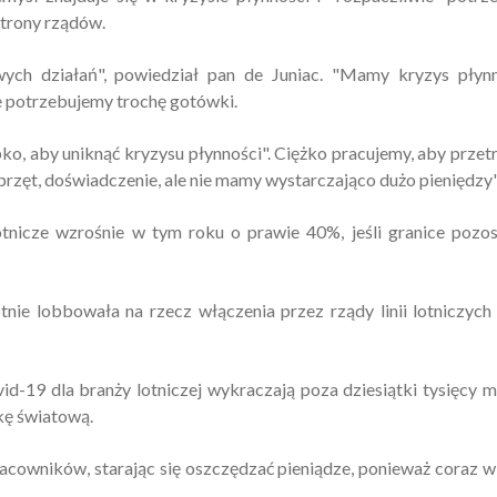
strony rządów.
ych działań", powiedział pan de Juniac. "Mamy kryzys płynn
ie potrzebujemy trochę gotówki.
o, aby uniknąć kryzysu płynności". Ciężko pracujemy, aby przet
zęt, doświadczenie, ale nie mamy wystarczająco dużo pieniędzy"
otnicze wzrośnie w tym roku o prawie 40%, jeśli granice pozo
tnie lobbowała na rzecz włączenia przez rządy linii lotniczych
d-19 dla branży lotniczej wykraczają poza dziesiątki tysięcy m
kę światową.
pracowników, starając się oszczędzać pieniądze, ponieważ coraz w