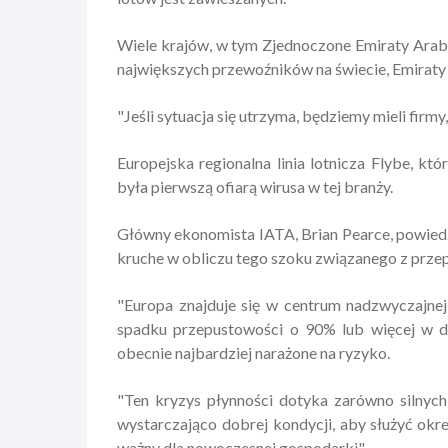
Wiele krajów, w tym Zjednoczone Emiraty Arab
największych przewoźników na świecie, Emiraty i
"Jeśli sytuacja się utrzyma, będziemy mieli firmy
Europejska regionalna linia lotnicza Flybe, k
była pierwszą ofiarą wirusa w tej branży.
Główny ekonomista IATA, Brian Pearce, powiedział
kruche w obliczu tego szoku związanego z prz
"Europa znajduje się w centrum nadzwyczajnej
spadku przepustowości o 90% lub więcej w dru
obecnie najbardziej narażone na ryzyko.
"Ten kryzys płynności dotyka zarówno silnych, 
wystarczająco dobrej kondycji, aby służyć okr
ważny dla nowoczesnej gospodarki".