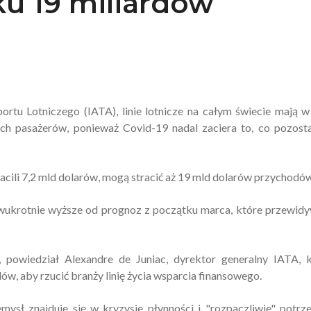
u 19 miliardów
tu Lotniczego (IATA), linie lotnicze na całym świecie mają 
ch pasażerów, ponieważ Covid-19 nadal zaciera to, co pozost
acili 7,2 mld dolarów, mogą stracić aż 19 mld dolarów przychodów
wukrotnie wyższe od prognoz z początku marca, które przewid
a", powiedział Alexandre de Juniac, dyrektor generalny IATA, 
dów, aby rzucić branży linię życia wsparcia finansowego.
ysł znajduje się w kryzysie płynności i "rozpaczliwie" potrz