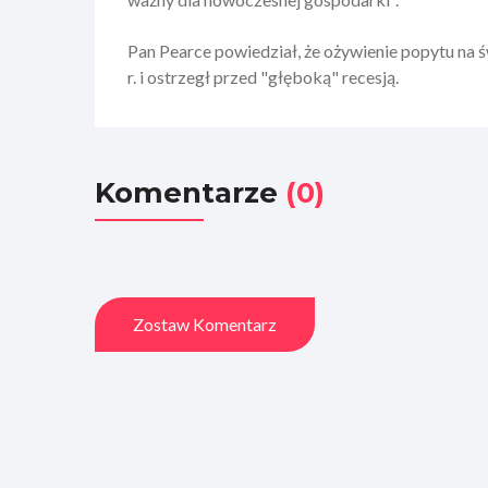
Pan Pearce powiedział, że ożywienie popytu na 
r. i ostrzegł przed "głęboką" recesją.
Komentarze
(0)
Zostaw Komentarz