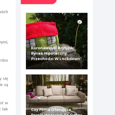
dwóch
wymi,
Koronawirus: Brytyjski
Rynek Hipoteczny
Przechodzi W Lockdown
ardzo
y się
ie są
est w
t tak
Czy Firma Oferująca