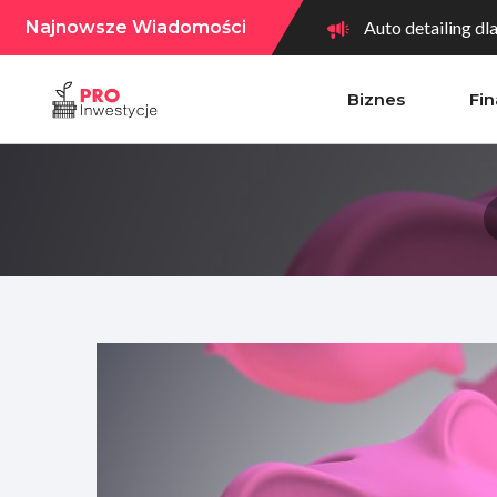
Najnowsze Wiadomości
Auto detailing dl
Biznes
Fi
Jak przygotować f
Ekspansja terytor