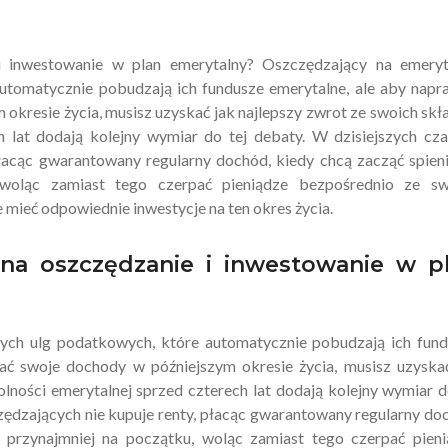
 i inwestowanie w plan emerytalny? Oszczędzający na emeryt
automatycznie pobudzają ich fundusze emerytalne, ale aby nap
kresie życia, musisz uzyskać jak najlepszy zwrot ze swoich skł
 lat dodają kolejny wymiar do tej debaty. W dzisiejszych cz
płacąc gwarantowany regularny dochód, kiedy chcą zacząć spien
 woląc zamiast tego czerpać pieniądze bezpośrednio ze sw
mieć odpowiednie inwestycje na ten okres życia.
 na oszczędzanie i inwestowanie w p
nych ulg podatkowych, które automatycznie pobudzają ich fun
ć swoje dochody w późniejszym okresie życia, musisz uzyska
lności emerytalnej sprzed czterech lat dodają kolejny wymiar d
zędzających nie kupuje renty, płacąc gwarantowany regularny do
, przynajmniej na początku, woląc zamiast tego czerpać pien