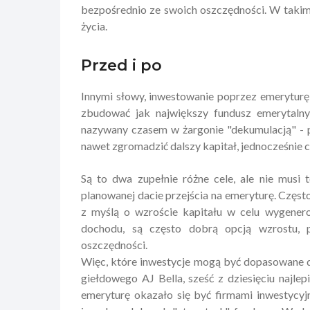
bezpośrednio ze swoich oszczędności. W takim
życia.
Przed i po
Innymi słowy, inwestowanie poprzez emeryturę
zbudować jak największy fundusz emerytalny 
nazywany czasem w żargonie "dekumulacją" - 
nawet zgromadzić dalszy kapitał, jednocześnie 
Są to dwa zupełnie różne cele, ale nie musi 
planowanej dacie przejścia na emeryturę. Częs
z myślą o wzroście kapitału w celu wygenero
dochodu, są często dobrą opcją wzrostu,
oszczędności.
Więc, które inwestycje mogą być dopasowane d
giełdowego AJ Bella, sześć z dziesięciu najle
emeryturę okazało się być firmami inwestycyjn