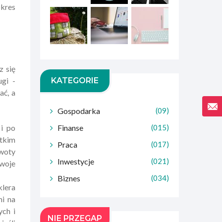
okres
z się
ugi -
KATEGORIE
ać, a
Gospodarka
(09)
 i po
Finanse
(015)
stkim
Praca
(017)
kwoty
Inwestycje
(021)
woje
Biznes
(034)
klera
mi na
ych i
NIE PRZEGAP