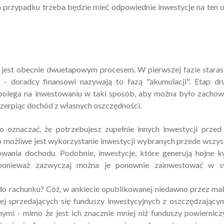
 przypadku trzeba będzie mieć odpowiednie inwestycje na ten 
 jest obecnie dwuetapowym procesem. W pierwszej fazie staras
- doradcy finansowi nazywają to fazą "akumulacji". Etap dr
polega na inwestowaniu w taki sposób, aby można było zachow
czerpiąc dochód z własnych oszczędności.
to oznaczać, że potrzebujesz zupełnie innych inwestycji przed
to możliwe jest wykorzystanie inwestycji wybranych przede wszy
wania dochodu. Podobnie, inwestycje, które generują hojne 
 ponieważ zazwyczaj można je ponownie zainwestować w s
o rachunku? Cóż, w ankiecie opublikowanej niedawno przez ma
piej sprzedających się funduszy inwestycyjnych z oszczędzający
ymi - mimo że jest ich znacznie mniej niż funduszy powiernicz