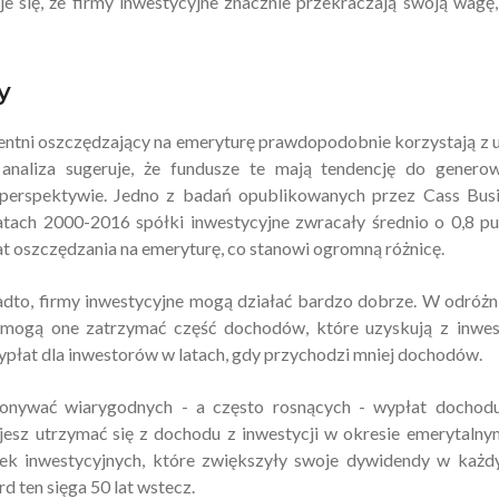
 się, że firmy inwestycyjne znacznie przekraczają swoją wagę, 
y
igentni oszczędzający na emeryturę prawdopodobnie korzystają z 
a analiza sugeruje, że fundusze te mają tendencję do genero
 perspektywie. Jedno z badań opublikowanych przez Cass Bus
atach 2000-2016 spółki inwestycyjne zwracały średnio o 0,8 p
at oszczędzania na emeryturę, co stanowi ogromną różnicę.
adto, firmy inwestycyjne mogą działać bardzo dobrze. W odróżn
 mogą one zatrzymać część dochodów, które uzyskują z inwes
płat dla inwestorów w latach, gdy przychodzi mniej dochodów.
onywać wiarygodnych - a często rosnących - wypłat dochodu
bujesz utrzymać się z dochodu z inwestycji w okresie emerytaln
ółek inwestycyjnych, które zwiększyły swoje dywidendy w każ
d ten sięga 50 lat wstecz.