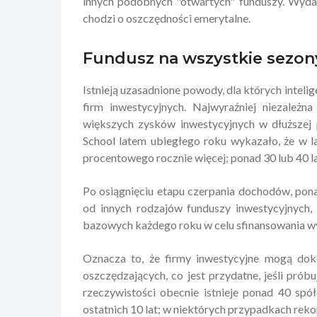
innych podobnych "otwartych" funduszy. Wydaje
chodzi o oszczędności emerytalne.
Fundusz na wszystkie sezon
Istnieją uzasadnione powody, dla których intel
firm inwestycyjnych. Najwyraźniej niezależn
większych zysków inwestycyjnych w dłuższej
School latem ubiegłego roku wykazało, że w l
procentowego rocznie więcej; ponad 30 lub 40 l
Po osiągnięciu etapu czerpania dochodów, pon
od innych rodzajów funduszy inwestycyjnych,
bazowych każdego roku w celu sfinansowania wy
Oznacza to, że firmy inwestycyjne mogą dok
oszczędzających, co jest przydatne, jeśli pró
rzeczywistości obecnie istnieje ponad 40 sp
ostatnich 10 lat; w niektórych przypadkach rekor