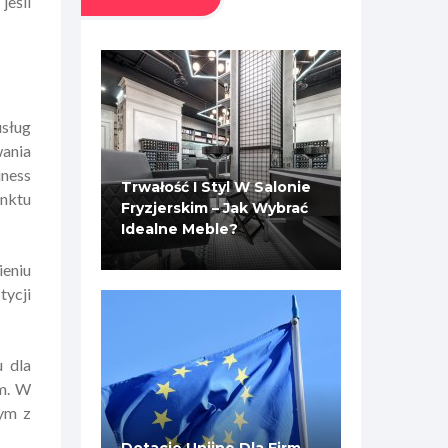
jeśli
usług
wania
iness
Trwałość I Styl W Salonie
unktu
Fryzjerskim – Jak Wybrać
Idealne Meble?
ieniu
tycji
 dla
ym. W
dym z