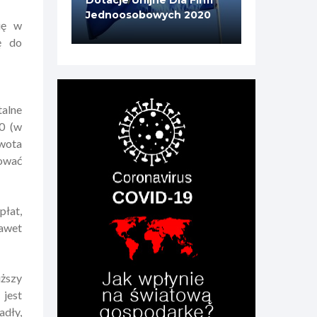
Dotacje Unijne Dla Firm
Jednoosobowych 2020
ię w
ę do
talne
0 (w
kwota
tować
płat,
awet
uższy
 jest
adły,