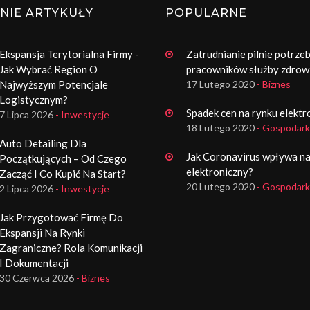
NIE ARTYKUŁY
POPULARNE
Ekspansja Terytorialna Firmy -
Zatrudnianie pilnie potrze
Jak Wybrać Region O
pracowników służby zdrow
Najwyższym Potencjale
17 Lutego 2020
- Biznes
Logistycznym?
Spadek cen na rynku elektr
7 Lipca 2026
- Inwestycje
18 Lutego 2020
- Gospodark
Auto Detailing Dla
Jak Coronavirus wpływa na
Początkujących – Od Czego
elektroniczny?
Zacząć I Co Kupić Na Start?
20 Lutego 2020
- Gospodark
2 Lipca 2026
- Inwestycje
Jak Przygotować Firmę Do
Ekspansji Na Rynki
Zagraniczne? Rola Komunikacji
I Dokumentacji
30 Czerwca 2026
- Biznes