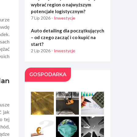
wybrać region o najwyższym
potencjale logistycznym?
7 Lip 2026
- Inwestycje
urze
rawdę
Auto detailing dla początkujących
adek.
– od czego zacząć i co kupić na
asach
start?
iężać
2 Lip 2026
- Inwestycje
oich
GOSPODARKA
lan
dusze
ć jak
o tej
chód,
iądze