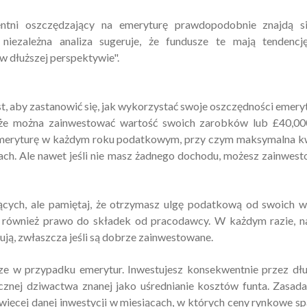
gentni oszczędzający na emeryturę prawdopodobnie znajdą s
 niezależna analiza sugeruje, że fundusze te mają tendencj
 dłuższej perspektywie".
t, aby zastanowić się, jak wykorzystać swoje oszczędności emery
 że można zainwestować wartość swoich zarobków lub £40,00
) w emeryturę w każdym roku podatkowym, przy czym maksymalna 
ach. Ale nawet jeśli nie masz żadnego dochodu, możesz zainwes
ących, ale pamiętaj, że otrzymasz ulgę podatkową od swoich w
 również prawo do składek od pracodawcy. W każdym razie, n
ują, zwłaszcza jeśli są dobrze zainwestowane.
ze w przypadku emerytur. Inwestujesz konsekwentnie przez dł
cznej dziwactwa znanej jako uśrednianie kosztów funta. Zasada
 więcej danej inwestycji w miesiącach, w których ceny rynkowe sp